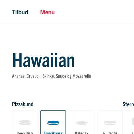
Tilbud
Menu
Hawaiian
Ananas, Crust oil, Skinke, Sauce og Mozzarella
Pizzabund
Størr
Deep Dish
Amerikansk
Italiensk
Glutenfri