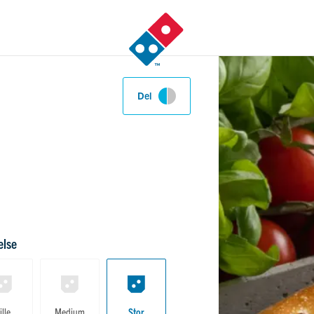
Domino’s Logo
Del
else
Lille
Medium
Stor