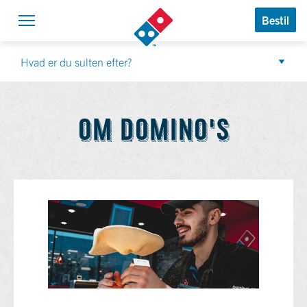
Domino’s Logo
Bestil
Åben navigation
Hvad er du sulten efter?
OM DOMINO'S
OM DOMINO'S