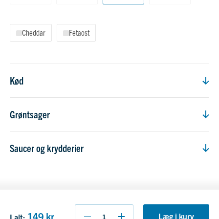
Cheddar
Fetaost
Kød
Grøntsager
Saucer og krydderier
Tæl
Tæl
149 kr.
Læg i kurv
I alt
: