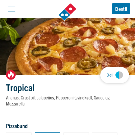
Domino’s Logo
Bestil
Åben navigation
Del
Tropical
Ananas, Crust oil, Jalapeños, Pepperoni (svinekød), Sauce og
Mozzarella
Pizzabund